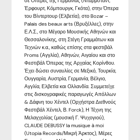
σε Όπερες της Γερμανίας (Ντάρμσταντ,
Έρφουρτ, Κόμπουργκ, Γκότα), στην Όπερα
του Βίντερτουρ (Ελβετία), στο Bozar –
Palais des beaux arts (Βρυξέλλες), στην
Ε.Λ.Σ., στο Μέγαρο Μουσικής Αθηνών και
Θεσσαλονίκης, στη Στέγη Γραμμάτων και
Τεχνών κ.α., καθώς επίσης στα φεστιβάλ
Proms (Αγγλία), Αθηνών, Αιγαίου και στο
Φεστιβάλ Όπερας της Αρχαίας Κορίνθου.
Έχει δώσει συναυλίες σε Μεξικό, Τουρκία,
Ουγγαρία, Αυστρία, Γερμανία, Βέλγιο,
Αγγλία, Ελβετία και Ολλανδία. Συμμετείχε
στις δισκογραφικές παραγωγές Απόλλων
& Δάφνη του Χέντελ (Ορχήστρα Διεθνούς
Φεστιβάλ Χέντελ, Β. Forck), Η Τέχνη της
Μελαγχολίας (μουσική Γ. Ψυχογιού),
CLAUDE DEBUSSY la musique à moi
(Utopia Records/Μικρή Άρκτος), Μέρες